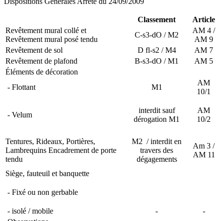
Dispositions Générales Arrêté du 24/09/2009
Classement
Article
Revêtement mural collé et
AM 4 /
C-s3-dO / M2
Revêtement mural posé tendu
AM 9
Revêtement de sol
D fl-s2 / M4
AM 7
Revêtement de plafond
B-s3-dO / M1
AM 5
Éléments de décoration
AM
- Flottant
M1
10/1
interdit sauf
AM
- Velum
dérogation M1
10/2
Tentures, Rideaux, Portières,
M2 / interdit en
Am 3 /
Lambrequins Encadrement de porte
travers des
AM 11
tendu
dégagements
Siège, fauteuil et banquette
- Fixé ou non gerbable
- isolé / mobile
-
-