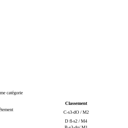
ème catégorie
Classement
êtement
C-s3-dO / M2
D fl-s2 / M4
B-s3-do/ M1