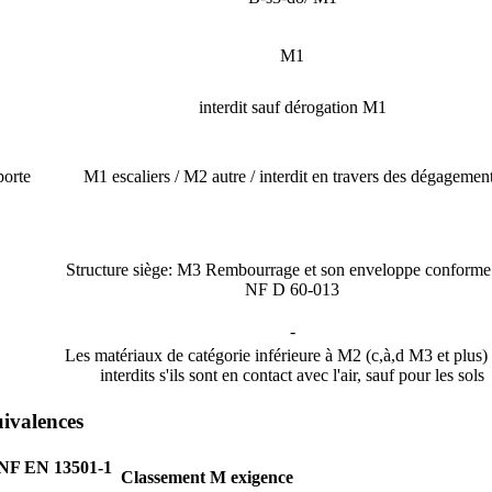
M1
interdit sauf dérogation M1
orte
M1 escaliers / M2 autre / interdit en travers des dégagemen
Structure siège: M3 Rembourrage et son enveloppe conforme 
NF D 60-013
-
Les matériaux de catégorie inférieure à M2 (c,à,d M3 et plus)
interdits s'ils sont en contact avec l'air, sauf pour les sols
uivalences
a NF EN 13501-1
Classement M exigence