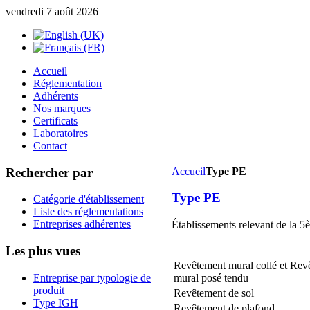
vendredi 7 août 2026
Accueil
Réglementation
Adhérents
Nos marques
Certificats
Laboratoires
Contact
Rechercher par
Accueil
Type PE
Type PE
Catégorie d'établissement
Liste des réglementations
Entreprises adhérentes
Établissements relevant de la 5
Les plus vues
Revêtement mural collé et Rev
Entreprise par typologie de
mural posé tendu
produit
Revêtement de sol
Type IGH
Revêtement de plafond