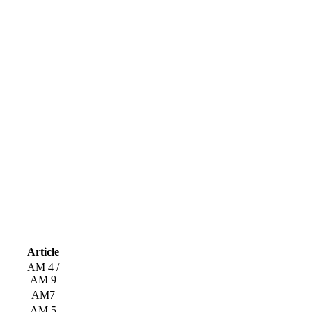
Article
AM 4 /
AM 9
AM7
AM 5