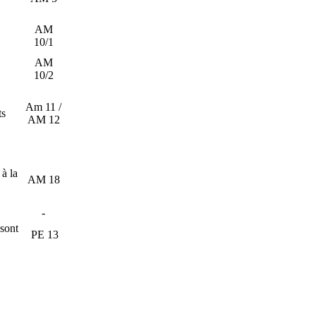
AM
10/1
AM
10/2
Am 11 /
ts
AM 12
à la
AM 18
-
 sont
PE 13