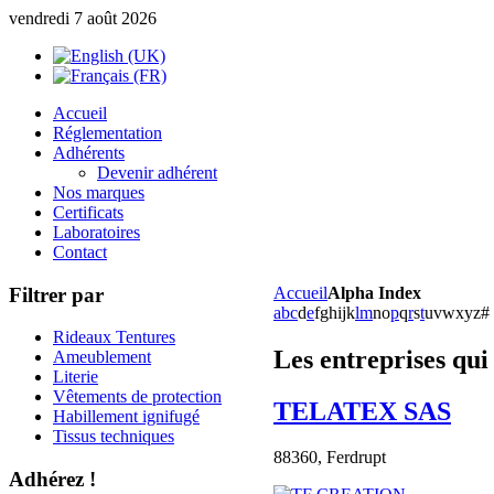
vendredi 7 août 2026
Accueil
Réglementation
Adhérents
Devenir adhérent
Nos marques
Certificats
Laboratoires
Contact
Filtrer par
Accueil
Alpha Index
a
b
c
d
e
f
g
h
i
j
k
l
m
n
o
p
q
r
s
t
u
v
w
x
y
z
#
Rideaux Tentures
Les entreprises qu
Ameublement
Literie
Vêtements de protection
TELATEX SAS
Habillement ignifugé
Tissus techniques
88360,
Ferdrupt
Adhérez !