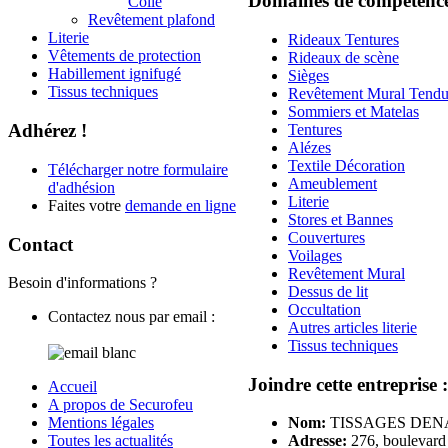
Domaines de compétenc
Collé
Revêtement plafond
Literie
Rideaux Tentures
Vêtements de protection
Rideaux de scène
Habillement ignifugé
Sièges
Tissus techniques
Revêtement Mural Tend
Sommiers et Matelas
Adhérez !
Tentures
Alézes
Textile Décoration
Télécharger notre formulaire
Ameublement
d'adhésion
Literie
Faites votre
demande en ligne
Stores et Bannes
Couvertures
Contact
Voilages
Revêtement Mural
Besoin d'informations ?
Dessus de lit
Occultation
Contactez nous par email :
Autres articles literie
Tissus techniques
Joindre cette entreprise :
Accueil
A propos de Securofeu
Mentions légales
Nom:
TISSAGES DEN
Toutes les actualités
Adresse:
276, boulevard