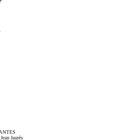
e
u
ANTES
 Jean Jaurès