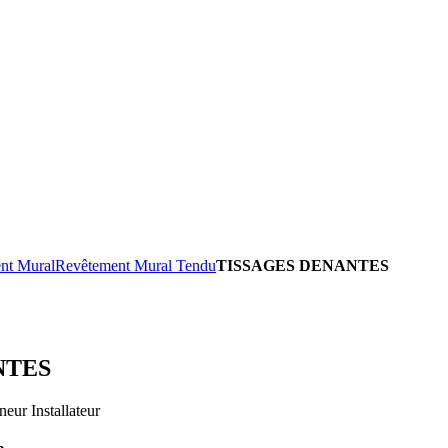
nt Mural
Revêtement Mural Tendu
TISSAGES DENANTES
NTES
eur Installateur