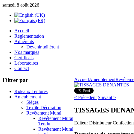
samedi 8 août 2026
Accueil
Réglementation
Adhérents
Devenir adhérent
Nos marques
Certificats
Laboratoires
Contact
Filtrer par
Accueil
Ameublement
Revêteme
Rideaux Tentures
Ameublement
< Précédent
Suivant >
Sièges
Textile Décoration
TISSAGES DENA
Revêtement Mural
Revêtement Mural
Editeur Distributeur Confectionn
Tendu
Revêtement Mural