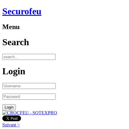
Securofeu
Menu
Search
Login
Suivant >