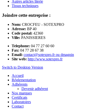
Autres articles literie
Tissus techniques
Joindre cette entreprise :
Nom:
CROCFEU - SOTEXPRO
Adresse:
BP 40
Code postal:
42360
Ville:
PANISSIERES
Telephone:
04 77 27 60 60
Fax:
04 77 28 67 38
Email:
contact@sotexpro.fr ou dmagnin
Site web:
http://www.sotexpro.fr
Switch to Desktop Version
Accueil
Réglementation
Adhérents
Devenir adhérent
Nos marques
Certificats
Laboratoires
Contact