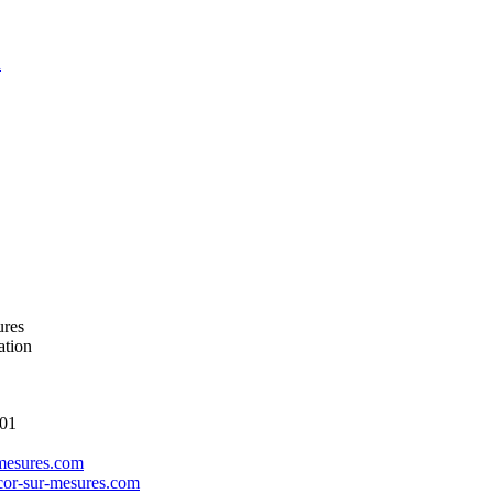
u
ures
ation
 01
mesures.com
cor-sur-mesures.com