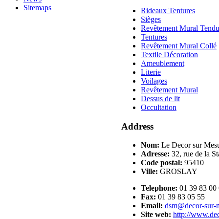
Sitemaps
Rideaux Tentures
Sièges
Revêtement Mural Tend
Tentures
Revêtement Mural Collé
Textile Décoration
Ameublement
Literie
Voilages
Revêtement Mural
Dessus de lit
Occultation
Address
Nom:
Le Decor sur Mes
Adresse:
32, rue de la St
Code postal:
95410
Ville:
GROSLAY
Telephone:
01 39 83 00
Fax:
01 39 83 05 55
Email:
dsm@decor-sur-
Site web:
http://www.de