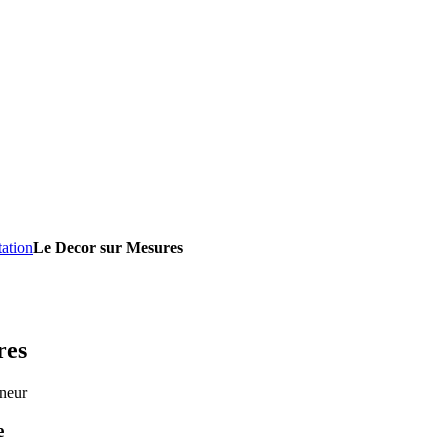
ation
Le Decor sur Mesures
res
nneur
e