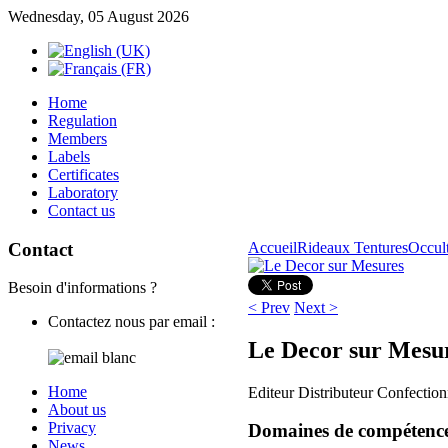
Wednesday, 05 August 2026
Home
Regulation
Members
Labels
Certificates
Laboratory
Contact us
Contact
Accueil
Rideaux Tentures
Occult
Besoin d'informations ?
< Prev
Next >
Contactez nous par email :
Le Decor sur Mesu
Home
Editeur Distributeur Confectio
About us
Privacy
Domaines de compétenc
News