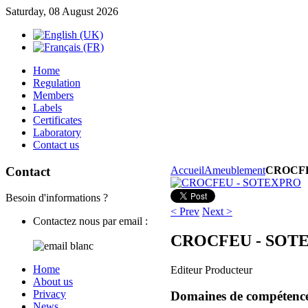
Saturday, 08 August 2026
Home
Regulation
Members
Labels
Certificates
Laboratory
Contact us
Contact
Accueil
Ameublement
CROCFE
Besoin d'informations ?
< Prev
Next >
Contactez nous par email :
CROCFEU - SOT
Home
Editeur Producteur
About us
Privacy
Domaines de compétenc
News